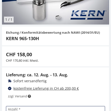
Hängewaagen
Organwaagen
Waagen inkl. Software
Zug- und Druck-Kraftmesszellen
Videomikroskope
Expertenanwendungen
Zucker
Newton-Gewichte
Schallpegelmessgerät
Sonstiges
1
/
1
Kranwaagen
Zubehör
Zugvorrichtungen
Externe Beleuchtungseinheiten
Universelle Anwendungen
Farbmessung
Eichung / Konformitätsbewertung nach NAWI (2014/31/EU)
Tischwaagen
Mikroskopkameras
Zubehör
KERN 965-130H
Zubehör
CHF 158,00
CHF 170,80 inkl. Mwst.
Lieferung: ca.
12. Aug. - 13. Aug.
Sofort versandfertig
kostenfreie Lieferung in CH ab 200,00 €
zzgl. Versand
Anzahl: