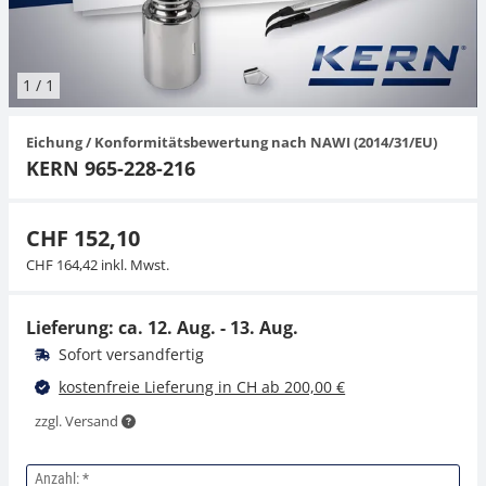
Hängewaagen
Organwaagen
Waagen inkl. Software
Zug- und Druck-Kraftmesszellen
Videomikroskope
Expertenanwendungen
Zucker
Newton-Gewichte
Schallpegelmessgerät
Sonstiges
1
/
1
Kranwaagen
Zubehör
Zugvorrichtungen
Externe Beleuchtungseinheiten
Universelle Anwendungen
Farbmessung
Eichung / Konformitätsbewertung nach NAWI (2014/31/EU)
Tischwaagen
Mikroskopkameras
Zubehör
KERN 965-228-216
Zubehör
CHF 152,10
CHF 164,42 inkl. Mwst.
Lieferung: ca.
12. Aug. - 13. Aug.
Sofort versandfertig
kostenfreie Lieferung in CH ab 200,00 €
zzgl. Versand
Anzahl: