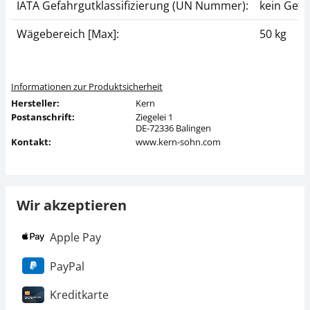
IATA Gefahrgutklassifizierung (UN Nummer):
kein Gefa
Wägebereich [Max]:
50 kg
Informationen zur Produktsicherheit
Hersteller:
Kern
Postanschrift:
Ziegelei 1
DE-72336 Balingen
Kontakt:
www.kern-sohn.com
Wir akzeptieren
Apple Pay
PayPal
Kreditkarte