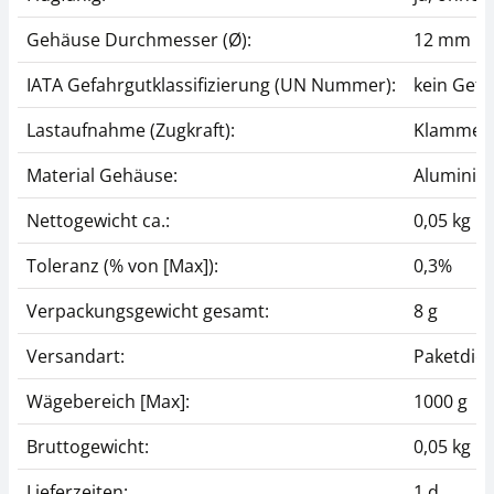
Gehäuse Durchmesser (Ø):
12 mm
IATA Gefahrgutklassifizierung (UN Nummer):
kein Gefa
Lastaufnahme (Zugkraft):
Klammer
Material Gehäuse:
Aluminiu
Nettogewicht ca.:
0,05 kg
Toleranz (% von [Max]):
0,3%
Verpackungsgewicht gesamt:
8 g
Versandart:
Paketdien
Wägebereich [Max]:
1000 g
Bruttogewicht:
0,05 kg
Lieferzeiten:
1 d