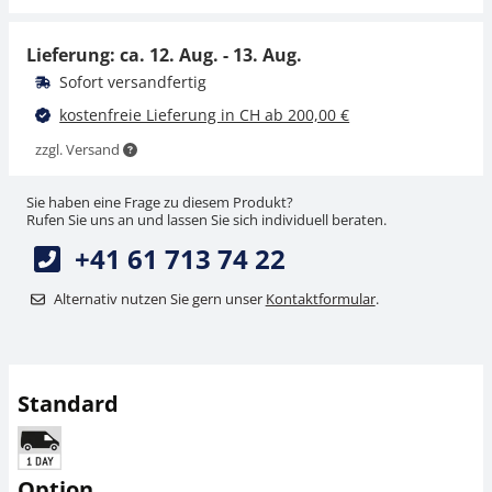
CHF 78,30
CHF 10,80
CHF 84,64 inkl. Mwst.
Lieferung: ca.
12. Aug. - 13. Aug.
CHF 11,67 inkl. Mwst.
Sofort versandfertig
kostenfreie Lieferung in CH ab 200,00 €
zzgl. Versand
Sie haben eine Frage zu diesem Produkt?
Rufen Sie uns an und lassen Sie sich individuell beraten.
+41 61 713 74 22
Haken SAUTER 281-
Alternativ nutzen Sie gern unser
Kontaktformular
.
151-001
CHF 9,90
CHF 10,70 inkl. Mwst.
Standard
Option