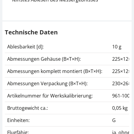
Technische Daten
Ablesbarkeit [d]:
10 g
Abmessungen Gehäuse (B×T×H):
225×12×
Abmessungen komplett montiert (B×T×H):
225×12×
Abmessungen Verpackung (B×T×H):
230×26×
Artikelnummer für Werkskalibrierung:
961-100
Bruttogewicht ca.:
0,05 kg
Einheiten:
G
Flugfähig:
ja, ohne