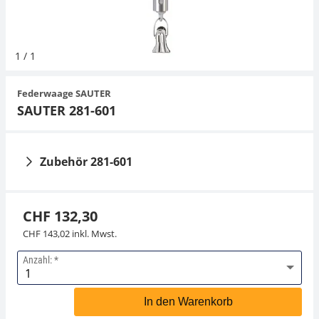
Hängewaagen
Organwaagen
Waagen inkl. Software
Zug- und Druck-Kraftmesszellen
Videomikroskope
Expertenanwendungen
Zucker
Newton-Gewichte
Sonstiges
1
/
1
Kranwaagen
Zubehör
Zugvorrichtungen
Externe Beleuchtungseinheiten
Universelle Anwendungen
Federwaage SAUTER
Tischwaagen
Mikroskopkameras
SAUTER 281-601
Zubehör
Zubehör 281-601
CHF 132,30
CHF 143,02 inkl. Mwst.
Anzahl:
Klammer für
Federwaage SAUTER
Federwaagen SAUTER
281-890
In den Warenkorb
281-151-002