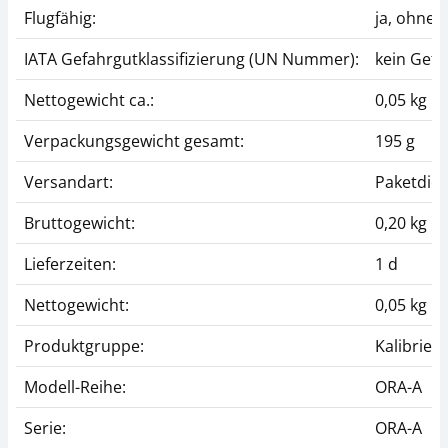
Flugfähig:
ja, ohne
IATA Gefahrgutklassifizierung (UN Nummer):
kein Gefa
Nettogewicht ca.:
0,05 kg
Verpackungsgewicht gesamt:
195 g
Versandart:
Paketdien
Bruttogewicht:
0,20 kg
Lieferzeiten:
1 d
Nettogewicht:
0,05 kg
Produktgruppe:
Kalibrierf
Modell-Reihe:
ORA-A
Serie:
ORA-A