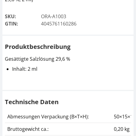
SKU:
ORA-A1003
GTIN:
4045761160286
Produktbeschreibung
Gesättigte Salzlösung 29,6 %
Inhalt: 2 ml
Technische Daten
Abmessungen Verpackung (B×T×H):
50×15×1
Bruttogewicht ca.:
0,20 kg