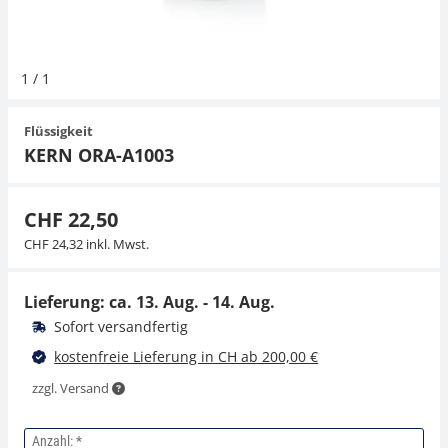
Hängewaagen
Organwaagen
Waagen inkl. Software
Zug- und Druck-Kraftmesszellen
Videomikroskope
Expertenanwendungen
Zucker
Newton-Gewichte
Schallpegelmessgerät
Sonstiges
1
/
1
Kranwaagen
Zubehör
Zugvorrichtungen
Externe Beleuchtungseinheiten
Universelle Anwendungen
Farbmessung
Flüssigkeit
Tischwaagen
Mikroskopkameras
Zubehör
KERN ORA-A1003
Zubehör
CHF 22,50
CHF 24,32 inkl. Mwst.
Lieferung: ca.
13. Aug. - 14. Aug.
Sofort versandfertig
kostenfreie Lieferung in CH ab 200,00 €
zzgl. Versand
Anzahl: