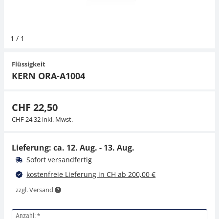
Hängewaagen
Organwaagen
Waagen inkl. Software
Zug- und Druck-Kraftmesszellen
Videomikroskope
Expertenanwendungen
Zucker
Newton-Gewichte
Schallpegelmessgerät
Sonstiges
1
/
1
Kranwaagen
Zubehör
Zugvorrichtungen
Externe Beleuchtungseinheiten
Universelle Anwendungen
Farbmessung
Flüssigkeit
Tischwaagen
Mikroskopkameras
Zubehör
KERN ORA-A1004
Zubehör
CHF 22,50
CHF 24,32 inkl. Mwst.
Lieferung: ca.
12. Aug. - 13. Aug.
Sofort versandfertig
kostenfreie Lieferung in CH ab 200,00 €
zzgl. Versand
Anzahl: