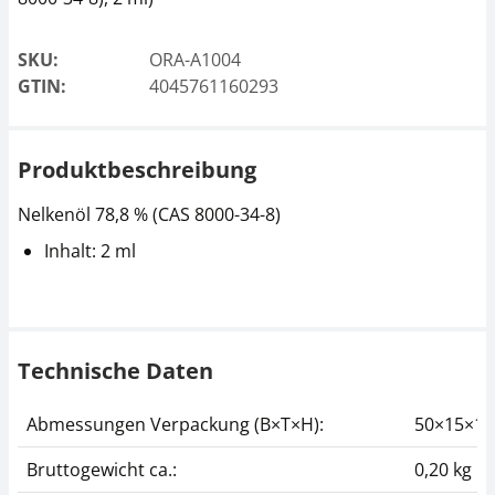
SKU:
ORA-A1004
GTIN:
4045761160293
Produktbeschreibung
Nelkenöl 78,8 % (CAS 8000-34-8)
Inhalt: 2 ml
Technische Daten
Abmessungen Verpackung (B×T×H):
50×15×1
Bruttogewicht ca.:
0,20 kg