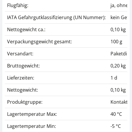
Flugfähig:
ja, ohne
IATA Gefahrgutklassifizierung (UN Nummer):
kein Gefa
Nettogewicht ca.:
0,10 kg
Verpackungsgewicht gesamt:
100 g
Versandart:
Paketdien
Bruttogewicht:
0,20 kg
Lieferzeiten:
1 d
Nettogewicht:
0,10 kg
Produktgruppe:
Kontaktfl
Lagertemperatur Max:
40 °C
Lagertemperatur Min:
-5 °C