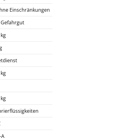
ohne Einschränkungen
 Gefahrgut
 kg
g
tdienst
 kg
 kg
brierflüssigkeiten
C
-A