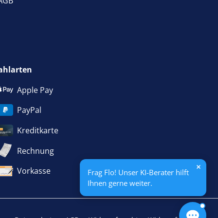
AGB
ahlarten
Apple Pay
PayPal
Kreditkarte
Rechnung
Vorkasse
Frag Flo! Unser KI-Berater hilft
Ihnen gerne weiter.