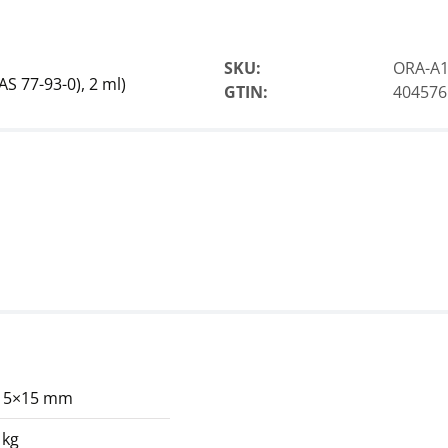
SKU:
ORA-A
AS 77-93-0), 2 ml)
GTIN:
404576
15×15 mm
 kg