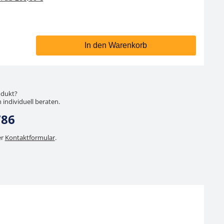
In den Warenkorb
odukt?
 individuell beraten.
786
er
Kontaktformular
.