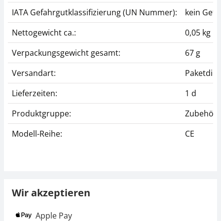
IATA Gefahrgutklassifizierung (UN Nummer):
kein Gefa
Nettogewicht ca.:
0,05 kg
Verpackungsgewicht gesamt:
67 g
Versandart:
Paketdien
Lieferzeiten:
1 d
Produktgruppe:
Zubehör
Modell-Reihe:
CE
Wir akzeptieren
Apple Pay