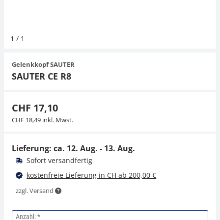
Hängewaagen
Organwaagen
Waagen inkl. Software
Zug- und Druck-Kraftmesszellen
Videomikroskope
Expertenanwendungen
Zucker
Newton-Gewichte
Schallpegelmessgerät
1
/
1
Kranwaagen
Zubehör
Zugvorrichtungen
Externe Beleuchtungseinheiten
Universelle Anwendungen
Farbmessung
Gelenkkopf SAUTER
Tischwaagen
Mikroskopkameras
Zubehör
SAUTER CE R8
Zubehör
CHF 17,10
CHF 18,49 inkl. Mwst.
Lieferung: ca.
12. Aug. - 13. Aug.
Sofort versandfertig
kostenfreie Lieferung in CH ab 200,00 €
zzgl. Versand
Anzahl: