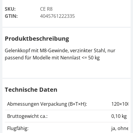
SKU:
CE R8
GTIN:
4045761222335
Produktbeschreibung
Gelenkkopf mit M8-Gewinde, verzinkter Stahl, nur
passend für Modelle mit Nennlast <= 50 kg
Technische Daten
Abmessungen Verpackung (B×T×H):
120×100
Bruttogewicht ca.:
0,10 kg
Flugfähig:
ja, ohne