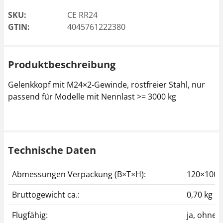
SKU:
CE RR24
GTIN:
4045761222380
Produktbeschreibung
Gelenkkopf mit M24×2-Gewinde, rostfreier Stahl, nur
passend für Modelle mit Nennlast >= 3000 kg
Technische Daten
Abmessungen Verpackung (B×T×H):
120×100
Bruttogewicht ca.:
0,70 kg
Flugfähig:
ja, ohne