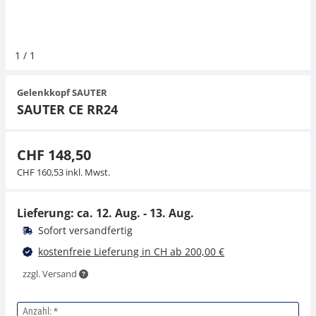
Hängewaagen
Organwaagen
Waagen inkl. Software
Zug- und Druck-Kraftmesszellen
Videomikroskope
Expertenanwendungen
Zucker
Newton-Gewichte
Schallpegelmessgerät
1
/
1
Kranwaagen
Zubehör
Zugvorrichtungen
Externe Beleuchtungseinheiten
Universelle Anwendungen
Farbmessung
Gelenkkopf SAUTER
Tischwaagen
Mikroskopkameras
Zubehör
SAUTER CE RR24
Zubehör
CHF 148,50
CHF 160,53 inkl. Mwst.
Lieferung: ca.
12. Aug. - 13. Aug.
Sofort versandfertig
kostenfreie Lieferung in CH ab 200,00 €
zzgl. Versand
Anzahl: