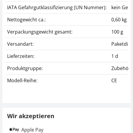
IATA Gefahrgutklassifizierung (UN Nummer):
kein Gefa
Nettogewicht ca.:
0,60 kg
Verpackungsgewicht gesamt:
100 g
Versandart:
Paketdien
Lieferzeiten:
1 d
Produktgruppe:
Zubehör
Modell-Reihe:
CE
Wir akzeptieren
Apple Pay