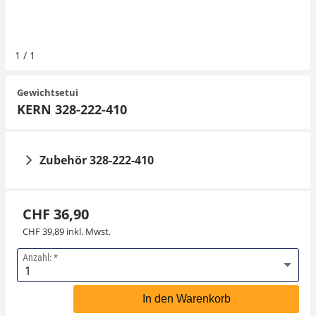
Hängewaagen
Organwaagen
Waagen inkl. Software
Zug- und Druck-Kraftmesszellen
Videomikroskope
Expertenanwendungen
Zucker
Newton-Gewichte
Schallpegelmessgerät
Sonstiges
1
/
1
Kranwaagen
Zubehör
Zugvorrichtungen
Externe Beleuchtungseinheiten
Universelle Anwendungen
Farbmessung
Gewichtsetui
Tischwaagen
Mikroskopkameras
Zubehör
KERN 328-222-410
Zubehör
Zubehör 328-222-410
CHF 36,90
CHF 39,89 inkl. Mwst.
Anzahl:
Staubpinsel KERN
Pinzette KERN 315-
318-270
243
In den Warenkorb