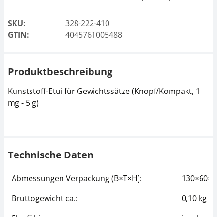
SKU:
328-222-410
GTIN:
4045761005488
Produktbeschreibung
Kunststoff-Etui für Gewichtssätze (Knopf/Kompakt, 1
mg - 5 g)
Technische Daten
Abmessungen Verpackung (B×T×H):
130×60×
Bruttogewicht ca.:
0,10 kg