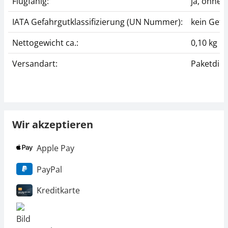
Flugfähig:
ja, ohne
IATA Gefahrgutklassifizierung (UN Nummer):
kein Gefa
Nettogewicht ca.:
0,10 kg
Versandart:
Paketdien
Wir akzeptieren
Apple Pay
PayPal
Kreditkarte