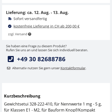
CHF 4,50
CHF 16,20
CHF 4,86 inkl. Mwst.
CHF 17,51 inkl. Mwst.
Lieferung: ca.
12. Aug. - 13. Aug.
Sofort versandfertig
kostenfreie Lieferung in CH ab 200,00 €
zzgl. Versand
Sie haben eine Frage zu diesem Produkt?
Rufen Sie uns an und lassen Sie sich individuell beraten.
+49 30 82688786
Pinzette KERN 315-
242
Alternativ nutzen Sie gern unser
Kontaktformular
.
CHF 4,50
CHF 4,86 inkl. Mwst.
Kurzbeschreibung
Gewichtsetui 328-222-410, für Nennwerte 1 mg - 5 g,
für Klassen E1 - M2, für Bauform Knopf/Kompakt