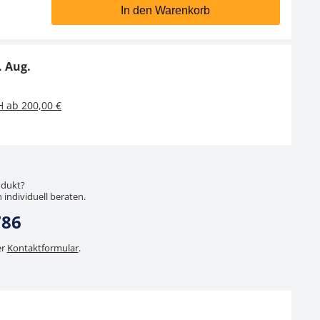
In den Warenkorb
Pinzette KERN 315-242
Pinzette KERN 335-240
CHF 4,50
CHF 14,40
. Aug.
CHF 4,86 inkl. Mwst.
CHF 15,57 inkl. Mwst.
H ab 200,00 €
odukt?
 individuell beraten.
786
er
Kontaktformular
.