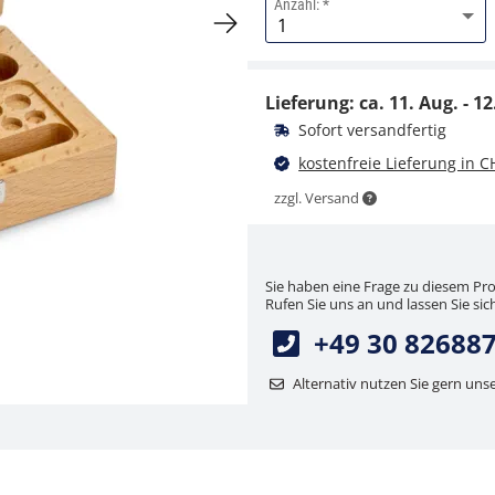
Anzahl:
Staubpinsel KERN 318-
270
Lieferung: ca.
11. Aug. - 12
CHF 4,50
Sofort versandfertig
CHF 4,86 inkl. Mwst.
kostenfreie Lieferung in C
zzgl. Versand
Sie haben eine Frage zu diesem Pr
Rufen Sie uns an und lassen Sie sich
+49 30 82688
Alternativ nutzen Sie gern uns