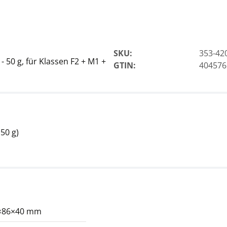
SKU:
353-42
 50 g, für Klassen F2 + M1 +
GTIN:
404576
50 g)
×86×40 mm