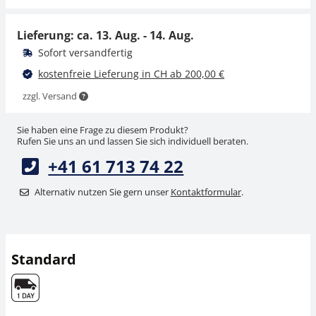
CHF 4,50
CHF 4,50
CHF 4,86 inkl. Mwst.
CHF 4,86 inkl. Mwst.
Lieferung: ca.
13. Aug. - 14. Aug.
Sofort versandfertig
kostenfreie Lieferung in CH ab 200,00 €
zzgl. Versand
Sie haben eine Frage zu diesem Produkt?
Rufen Sie uns an und lassen Sie sich individuell beraten.
+41 61 713 74 22
Pinzette KERN 335-
240
Alternativ nutzen Sie gern unser
Kontaktformular
.
CHF 14,40
CHF 15,57 inkl. Mwst.
Standard