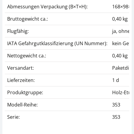
Abmessungen Verpackung (B×T×H):
168×98×
Bruttogewicht ca.:
0,40 kg
Flugfähig:
ja, ohne
IATA Gefahrgutklassifizierung (UN Nummer):
kein Gefa
Nettogewicht ca.:
0,40 kg
Versandart:
Paketdien
Lieferzeiten:
1 d
Produktgruppe:
Holz-Etui
Modell-Reihe:
353
Serie:
353