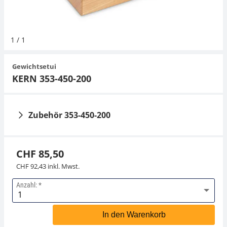
Hängewaagen
Organwaagen
Waagen inkl. Software
Zug- und Druck-Kraftmesszellen
Videomikroskope
Expertenanwendungen
Zucker
Newton-Gewichte
Schallpegelmessgerät
Sonstiges
1
/
1
Kranwaagen
Zubehör
Zugvorrichtungen
Externe Beleuchtungseinheiten
Universelle Anwendungen
Farbmessung
Gewichtsetui
Tischwaagen
Mikroskopkameras
Zubehör
KERN 353-450-200
Zubehör
Zubehör 353-450-200
CHF 85,50
CHF 92,43 inkl. Mwst.
Anzahl:
Staubpinsel KERN
Pinzette KERN 315-
318-270
242
In den Warenkorb