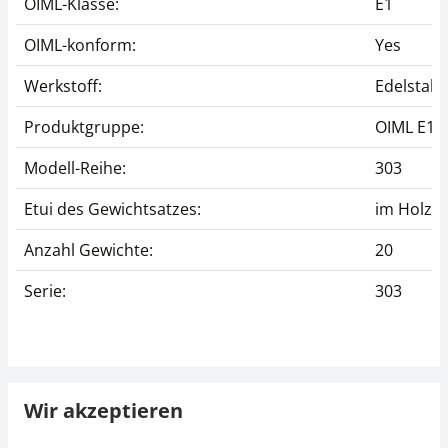
OIML-Klasse:
E1
OIML-konform:
Yes
Werkstoff:
Edelstahl 
Produktgruppe:
OIML E1
Modell-Reihe:
303
Etui des Gewichtsatzes:
im Holzet
Anzahl Gewichte:
20
Serie:
303
Wir akzeptieren