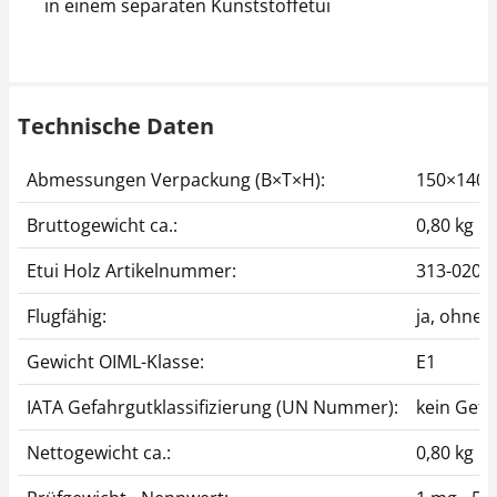
in einem separaten Kunststoffetui
Technische Daten
Abmessungen Verpackung (B×T×H):
150×140
Bruttogewicht ca.:
0,80 kg
Etui Holz Artikelnummer:
313-020-
Flugfähig:
ja, ohne
Gewicht OIML-Klasse:
E1
IATA Gefahrgutklassifizierung (UN Nummer):
kein Gefa
Nettogewicht ca.:
0,80 kg