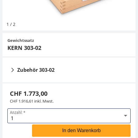
Hängewaagen
Organwaagen
Waagen inkl. Software
Zug- und Druck-Kraftmesszellen
Videomikroskope
Expertenanwendungen
Zucker
Newton-Gewichte
Schallpegelmessgerät
Sonstiges
1
/
2
Kranwaagen
Zubehör
Zugvorrichtungen
Externe Beleuchtungseinheiten
Universelle Anwendungen
Farbmessung
Gewichtssatz
Tischwaagen
Mikroskopkameras
Zubehör
KERN 303-02
Zubehör
Zubehör 303-02
CHF 1.773,00
CHF 1.916,61 inkl. Mwst.
Anzahl:
Gewichtsetui KERN
313-020-100
In den Warenkorb