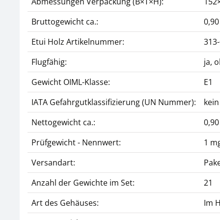
Abmessungen Verpackung (B×T×H):
152
Bruttogewicht ca.:
0,90
Etui Holz Artikelnummer:
313
Flugfähig:
ja, 
Gewicht OIML-Klasse:
E1
IATA Gefahrgutklassifizierung (UN Nummer):
kein
Nettogewicht ca.:
0,90
Prüfgewicht - Nennwert:
1 mg
Versandart:
Pake
Anzahl der Gewichte im Set:
21
Art des Gehäuses:
Im H