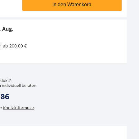
In den Warenkorb
. Aug.
H ab 200,00 €
odukt?
 individuell beraten.
786
er
Kontaktformular
.