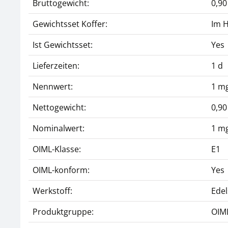
Bruttogewicht:
0,90
Gewichtsset Koffer:
Im H
Ist Gewichtsset:
Yes
Lieferzeiten:
1 d
Nennwert:
1 mg
Nettogewicht:
0,90
Nominalwert:
1 mg
OIML-Klasse:
E1
OIML-konform:
Yes
Werkstoff:
Edel
Produktgruppe:
OIM