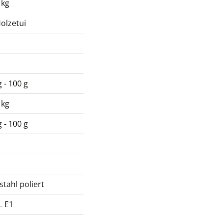
 kg
olzetui
 - 100 g
 kg
 - 100 g
stahl poliert
L E1