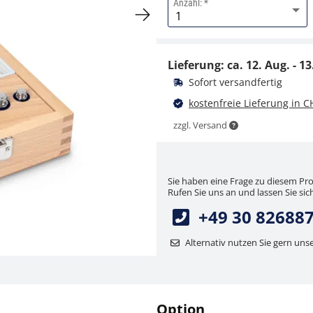
Anzahl:
Gewichtsetui KERN
313-030-100
Lieferung: ca.
12. Aug. - 13
CHF 109,80
Sofort versandfertig
CHF 118,69 inkl. Mwst.
kostenfreie Lieferung in C
zzgl. Versand
Sie haben eine Frage zu diesem Pr
Rufen Sie uns an und lassen Sie sich
+49 30 82688
Alternativ nutzen Sie gern uns
Option