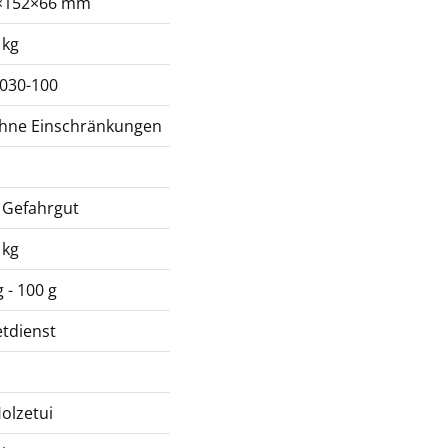
×152×66 mm
 kg
-030-100
ohne Einschränkungen
 Gefahrgut
 kg
 - 100 g
tdienst
olzetui