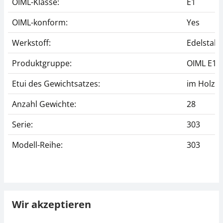
OIML-Klasse:
E1
OIML-konform:
Yes
Werkstoff:
Edelstahl 
Produktgruppe:
OIML E1
Etui des Gewichtsatzes:
im Holzet
Anzahl Gewichte:
28
Serie:
303
Modell-Reihe:
303
Wir akzeptieren