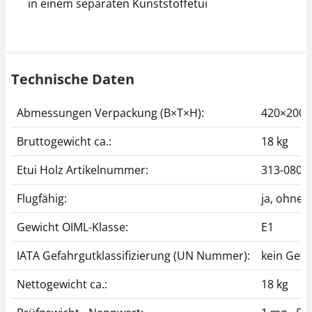
in einem separaten Kunststoffetui
Technische Daten
Abmessungen Verpackung (B×T×H):
420×200
Bruttogewicht ca.:
18 kg
Etui Holz Artikelnummer:
313-080-
Flugfähig:
ja, ohne
Gewicht OIML-Klasse:
E1
IATA Gefahrgutklassifizierung (UN Nummer):
kein Gefa
Nettogewicht ca.:
18 kg