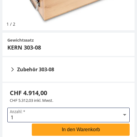
Hängewaagen
Organwaagen
Waagen inkl. Software
Zug- und Druck-Kraftmesszellen
Videomikroskope
Expertenanwendungen
Zucker
Newton-Gewichte
Schallpegelmessgerät
Sonstiges
1
/
2
Kranwaagen
Zubehör
Zugvorrichtungen
Externe Beleuchtungseinheiten
Universelle Anwendungen
Farbmessung
Gewichtssatz
Tischwaagen
Mikroskopkameras
Zubehör
KERN 303-08
Zubehör
Zubehör 303-08
CHF 4.914,00
CHF 5.312,03 inkl. Mwst.
Anzahl:
Gewichtsetui KERN
313-080-100
In den Warenkorb