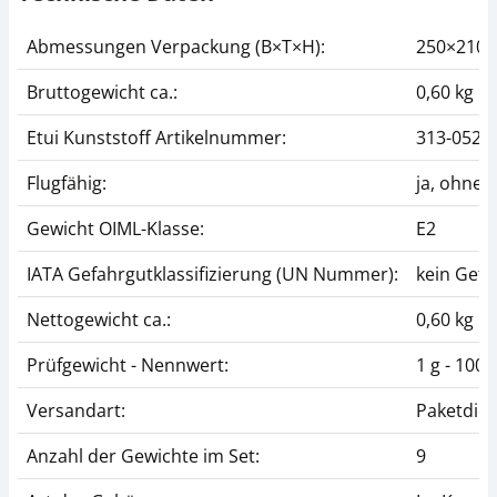
Abmessungen Verpackung (B×T×H):
250×210
Bruttogewicht ca.:
0,60 kg
Etui Kunststoff Artikelnummer:
313-052-
Flugfähig:
ja, ohne
Gewicht OIML-Klasse:
E2
IATA Gefahrgutklassifizierung (UN Nummer):
kein Gefa
Nettogewicht ca.:
0,60 kg
Prüfgewicht - Nennwert:
1 g - 100 
Versandart:
Paketdien
Anzahl der Gewichte im Set:
9