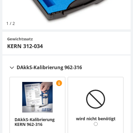
Hängewaagen
Organwaagen
Waagen inkl. Software
Zug- und Druck-Kraftmesszellen
Videomikroskope
Expertenanwendungen
Zucker
Newton-Gewichte
Schallpegelmessgerät
Sonstiges
1
/
2
Kranwaagen
Zubehör
Zugvorrichtungen
Externe Beleuchtungseinheiten
Universelle Anwendungen
Farbmessung
Gewichtssatz
Tischwaagen
Mikroskopkameras
Zubehör
KERN 312-034
Zubehör
DAkkS-Kalibrierung 962-316
wird nicht benötigt
DAkkS-Kalibrierung
KERN 962-316