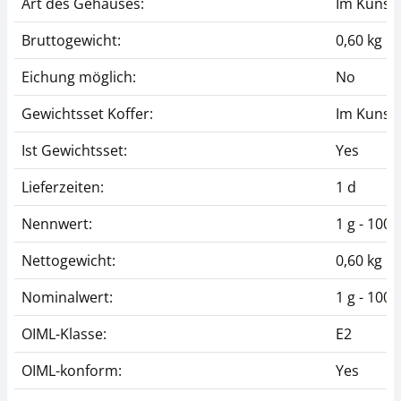
Art des Gehäuses:
Im Kunsts
Bruttogewicht:
0,60 kg
Eichung möglich:
No
Gewichtsset Koffer:
Im Kunsts
Ist Gewichtsset:
Yes
Lieferzeiten:
1 d
Nennwert:
1 g - 100 
Nettogewicht:
0,60 kg
Nominalwert:
1 g - 100 
OIML-Klasse:
E2
OIML-konform:
Yes