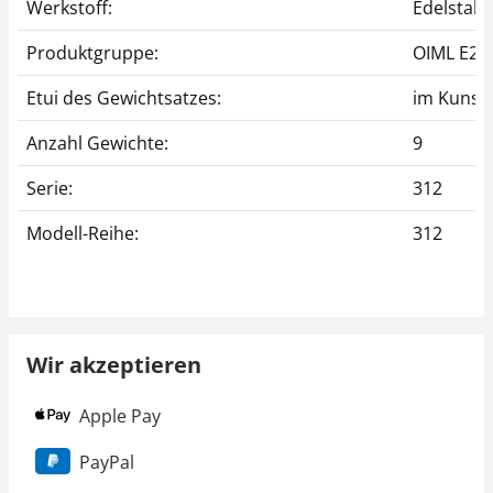
Werkstoff:
Edelstahl 
Produktgruppe:
OIML E2
Etui des Gewichtsatzes:
im Kunsts
Anzahl Gewichte:
9
Serie:
312
Modell-Reihe:
312
Wir akzeptieren
Apple Pay
PayPal