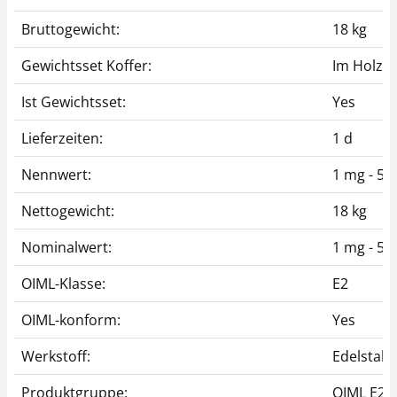
Bruttogewicht:
18 kg
Gewichtsset Koffer:
Im Holzet
Ist Gewichtsset:
Yes
Lieferzeiten:
1 d
Nennwert:
1 mg - 5 k
Nettogewicht:
18 kg
Nominalwert:
1 mg - 5 k
OIML-Klasse:
E2
OIML-konform:
Yes
Werkstoff:
Edelstahl 
Produktgruppe:
OIML E2