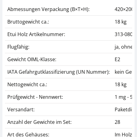
Abmessungen Verpackung (B×T×H):
420×200
Bruttogewicht ca.:
18 kg
Etui Holz Artikelnummer:
313-080-
Flugfähig:
ja, ohne
Gewicht OIML-Klasse:
E2
IATA Gefahrgutklassifizierung (UN Nummer):
kein Gefa
Nettogewicht ca.:
18 kg
Prüfgewicht - Nennwert:
1 mg - 5 k
Versandart:
Paketdien
Anzahl der Gewichte im Set:
28
Art des Gehäuses:
Im Holzet