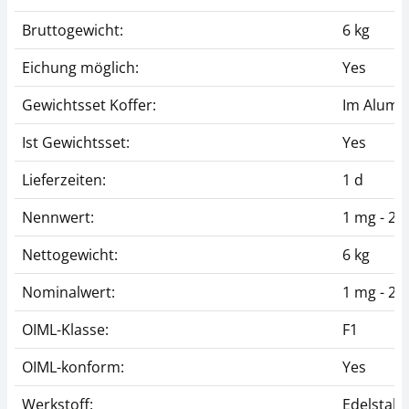
Bruttogewicht:
6 kg
Eichung möglich:
Yes
Gewichtsset Koffer:
Im Alumi
Ist Gewichtsset:
Yes
Lieferzeiten:
1 d
Nennwert:
1 mg - 2 k
Nettogewicht:
6 kg
Nominalwert:
1 mg - 2 k
OIML-Klasse:
F1
OIML-konform:
Yes
Werkstoff:
Edelstahl 