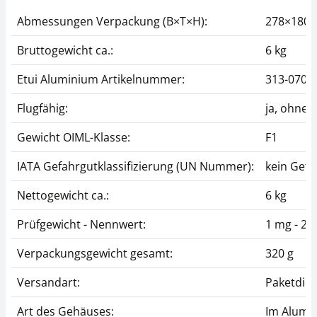
Abmessungen Verpackung (B×T×H):
278×180
Bruttogewicht ca.:
6 kg
Etui Aluminium Artikelnummer:
313-070-
Flugfähig:
ja, ohne
Gewicht OIML-Klasse:
F1
IATA Gefahrgutklassifizierung (UN Nummer):
kein Gefa
Nettogewicht ca.:
6 kg
Prüfgewicht - Nennwert:
1 mg - 2 k
Verpackungsgewicht gesamt:
320 g
Versandart:
Paketdien
Art des Gehäuses:
Im Alumi