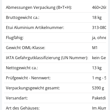
Abmessungen Verpackung (B×T×H):
460×260
Bruttogewicht ca.:
18 kg
Etui Aluminium Artikelnummer:
313-080-
Flugfähig:
ja, ohne
Gewicht OIML-Klasse:
M1
IATA Gefahrgutklassifizierung (UN Nummer):
kein Gefa
Nettogewicht ca.:
13 kg
Prüfgewicht - Nennwert:
1 mg - 5 k
Verpackungsgewicht gesamt:
5390 g
Versandart:
Paketdien
Art des Gehäuses:
Im Alumi