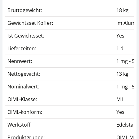
Bruttogewicht:
18 kg
Gewichtsset Koffer:
Im Alumi
Ist Gewichtsset:
Yes
Lieferzeiten:
1 d
Nennwert:
1 mg - 5 k
Nettogewicht:
13 kg
Nominalwert:
1 mg - 5 k
OIML-Klasse:
M1
OIML-konform:
Yes
Werkstoff:
Edelstahl
Produktgruppe:
OIML M1