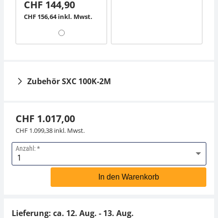
CHF 144,90
CHF 156,64 inkl. Mwst.
Zubehör SXC 100K-2M
CHF 1.017,00
CHF 1.099,38 inkl. Mwst.
Anzahl:
Thermodrucker KERN
Arbeitsschutzhaube
YKC-01
KERN KXS-A07S05
In den Warenkorb
CHF 279,00
CHF 49,50
CHF 301,60 inkl. Mwst.
CHF 53,51 inkl. Mwst.
Lieferung: ca.
12. Aug. - 13. Aug.