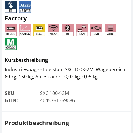
Arbeitsschutzhaube
Thermodrucker KERN
KERN KXS-A07
YKH-01
Factory
CHF 31,50
CHF 378,00
CHF 34,05 inkl. Mwst.
CHF 408,62 inkl. Mwst.
Kurzbeschreibung
Industriewaage - Edelstahl SXC 100K-2M, Wägebereich
60 kg; 150 kg, Ablesbarkeit 0,02 kg; 0,05 kg
SKU:
SXC 100K-2M
Dot-Matrix Drucker
Stativ KERN SFB-A01
KERN YKG-01
GTIN:
4045761359086
CHF 94,50
CHF 531,00
CHF 102,15 inkl. Mwst.
CHF 574,01 inkl. Mwst.
Produktbeschreibung