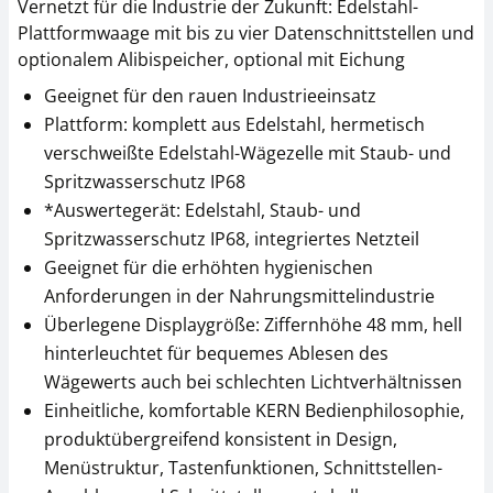
Vernetzt für die Industrie der Zukunft: Edelstahl-
Plattformwaage mit bis zu vier Datenschnittstellen und
optionalem Alibispeicher, optional mit Eichung
Geeignet für den rauen Industrieeinsatz
Plattform: komplett aus Edelstahl, hermetisch
verschweißte Edelstahl-Wägezelle mit Staub- und
Netzteil KERN YKA-01
Stativ KERN BFS-A07
Spritzwasserschutz IP68
*Auswertegerät: Edelstahl, Staub- und
CHF 32,40
CHF 153,00
Spritzwasserschutz IP68, integriertes Netzteil
CHF 35,02 inkl. Mwst.
CHF 165,39 inkl. Mwst.
Geeignet für die erhöhten hygienischen
Anforderungen in der Nahrungsmittelindustrie
Überlegene Displaygröße: Ziffernhöhe 48 mm, hell
hinterleuchtet für bequemes Ablesen des
Wägewerts auch bei schlechten Lichtverhältnissen
Einheitliche, komfortable KERN Bedienphilosophie,
produktübergreifend konsistent in Design,
Menüstruktur, Tastenfunktionen, Schnittstellen-
Netzteil Adapter-Set
Rollenbahn KERN
KERN YKA-02
YRO-02