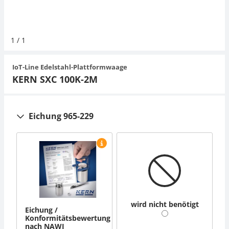
Organwaagen
Zug- und Druck-Kraftmesszellen
Videomikroskope
Expertenanwendungen
Zucker
Newton-Gewichte
Schallpegelmessgerät
Sonstiges
1
/
1
Zugvorrichtungen
Externe Beleuchtungseinheiten
Universelle Anwendungen
Farbmessung
IoT-Line Edelstahl-Plattformwaage
Mikroskopkameras
Zubehör
KERN SXC 100K-2M
Zubehör
Eichung 965-229
wird nicht benötigt
Eichung /
Konformitätsbewertung
nach NAWI