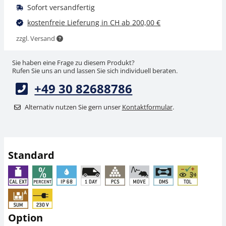
Sofort versandfertig
kostenfreie Lieferung in CH ab 200,00 €
zzgl. Versand
Sie haben eine Frage zu diesem Produkt?
Rufen Sie uns an und lassen Sie sich individuell beraten.
+49 30 82688786
Stativ KERN SXC-A01
Akkubetrieb intern
KERN YKR-01
Alternativ nutzen Sie gern unser
Kontaktformular
.
CHF 85,50
CHF 31,50
CHF 92,43 inkl. Mwst.
CHF 34,05 inkl. Mwst.
Standard
Option