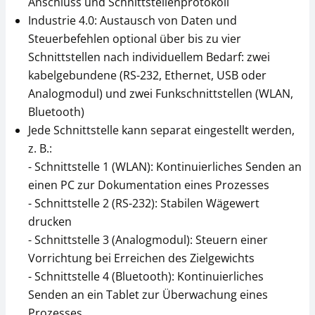
Anschluss und Schnittstellenprotokoll
Industrie 4.0: Austausch von Daten und
CHF 31,50
CHF 783,00
Steuerbefehlen optional über bis zu vier
CHF 34,05 inkl. Mwst.
CHF 846,42 inkl. Mwst.
Schnittstellen nach individuellem Bedarf: zwei
kabelgebundene (RS-232, Ethernet, USB oder
Analogmodul) und zwei Funkschnittstellen (WLAN,
Bluetooth)
Jede Schnittstelle kann separat eingestellt werden,
z. B.:
- Schnittstelle 1 (WLAN): Kontinuierliches Senden an
einen PC zur Dokumentation eines Prozesses
ESD-Erdungsset YGR-
- Schnittstelle 2 (RS-232): Stabilen Wägewert
01
drucken
CHF 54,00
- Schnittstelle 3 (Analogmodul): Steuern einer
CHF 58,37 inkl. Mwst.
Vorrichtung bei Erreichen des Zielgewichts
- Schnittstelle 4 (Bluetooth): Kontinuierliches
Senden an ein Tablet zur Überwachung eines
Prozesses