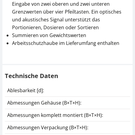
Eingabe von zwei oberen und zwei unteren
Grenzwerten über vier Pfeiltasten. Ein optisches
Dot-Matrix Drucker
Signallampe KERN
und akustisches Signal unterstützt das
KERN YKG-01
CFS-A03
Portionieren, Dosieren oder Sortieren
CHF 531,00
CHF 279,00
Summieren von Gewichtswerten
CHF 574,01 inkl. Mwst.
CHF 301,60 inkl. Mwst.
Arbeitsschutzhaube im Lieferumfang enthalten
Technische Daten
Ablesbarkeit [d]:
Akkubetrieb intern
Abmessungen Gehäuse (B×T×H):
KERN YKR-01
Abmessungen komplett montiert (B×T×H):
CHF 31,50
CHF 34,05 inkl. Mwst.
Abmessungen Verpackung (B×T×H):