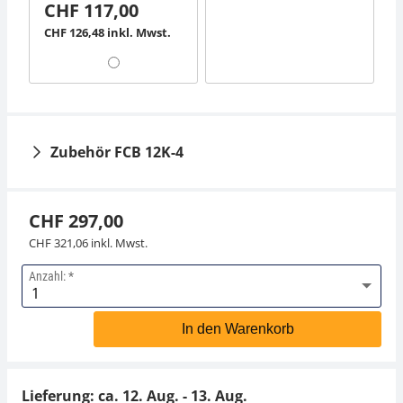
CHF 117,00
CHF 126,48 inkl. Mwst.
Zubehör FCB 12K-4
CHF 297,00
CHF 321,06 inkl. Mwst.
Anzahl:
Thermodrucker KERN
Arbeitsschutzhaube
YKC-01
KERN YBA-A14S05
In den Warenkorb
CHF 279,00
CHF 49,50
CHF 301,60 inkl. Mwst.
CHF 53,51 inkl. Mwst.
Lieferung: ca.
12. Aug. - 13. Aug.