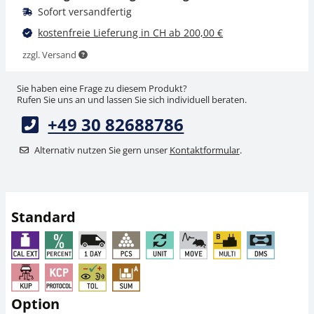
Sofort versandfertig
kostenfreie Lieferung in CH ab 200,00 €
zzgl. Versand
Sie haben eine Frage zu diesem Produkt?
Rufen Sie uns an und lassen Sie sich individuell beraten.
+49 30 82688786
Verbindungskabel
Adapter KERN KUP-06
KERN KUP-13
Bluetooth
Alternativ nutzen Sie gern unser
Kontaktformular
.
Extension-Box
Schnittstellenadapter
CHF 67,50
CHF 89,10
CHF 72,97 inkl. Mwst.
CHF 96,32 inkl. Mwst.
Standard
Option