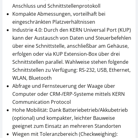
Anschluss und Schnittstellenprotokoll
Kompakte Abmessungen, vorteilhaft bei
eingeschränkten Platzverhältnissen
Industrie 4.0: Durch den KERN Universal Port (KUP)
kann der Austausch von Daten und Steuerbefehlen
über eine Schnittstelle, anschließbar am Gehäuse,
erfolgen oder via KUP Extension-Box über drei
Schnittstellen parallel. Wahlweise stehen folgende
Steckernetzteil KERN
Thermodrucker KERN
YKA-27
YKH-01
Schnittstellen zu Verfügung: RS-232, USB, Ethernet,
WLAN, Bluetooth
CHF 38,70
CHF 378,00
Abfrage und Fernsteuerung der Waage über
CHF 41,83 inkl. Mwst.
CHF 408,62 inkl. Mwst.
Computer oder CRM-/ERP-Systeme mittels KERN
Communication Protocol
Hohe Mobilität: Dank Batteriebetrieb/Akkubetrieb
(optional) und kompakter, leichter Bauweise
geeignet zum Einsatz an mehreren Standorten
Wiegen mit Toleranzbereich (Checkweighing):