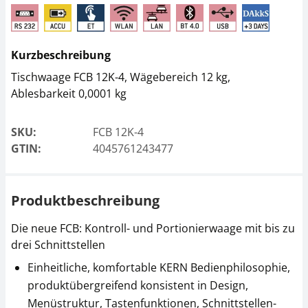
Adapter KERN KUP-05
Adapter KERN KUP-04
WLAN / WiFi
Ethernet-
Schnittstellenadapter
Schnittstellenkabel
Kurzbeschreibung
Tischwaage FCB 12K-4, Wägebereich 12 kg,
CHF 67,50
CHF 103,50
Ablesbarkeit 0,0001 kg
CHF 72,97 inkl. Mwst.
CHF 111,88 inkl. Mwst.
SKU:
FCB 12K-4
GTIN:
4045761243477
Produktbeschreibung
Die neue FCB: Kontroll- und Portionierwaage mit bis zu
Adapter KERN KUP-03
Adapter KERN KUP-01
drei Schnittstellen
USB-Device
RS-232
Schnittstellenkabel
Schnittstellenkabel
Einheitliche, komfortable KERN Bedienphilosophie,
produktübergreifend konsistent in Design,
CHF 67,50
CHF 54,00
Menüstruktur, Tastenfunktionen, Schnittstellen-
CHF 72,97 inkl. Mwst.
CHF 58,37 inkl. Mwst.