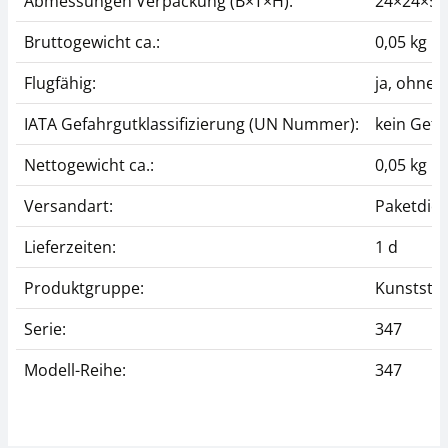
Abmessungen Verpackung (B×T×H):
24×24×5
Bruttogewicht ca.:
0,05 kg
Flugfähig:
ja, ohne
IATA Gefahrgutklassifizierung (UN Nummer):
kein Gefa
Nettogewicht ca.:
0,05 kg
Versandart:
Paketdien
Lieferzeiten:
1 d
Produktgruppe:
Kunststof
Serie:
347
Modell-Reihe:
347