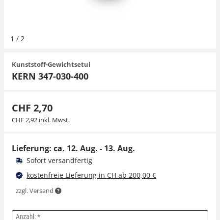
Hängewaagen
Organwaagen
Waagen inkl. Software
Zug- und Druck-Kraftmesszellen
Videomikroskope
Expertenanwendungen
Zucker
Newton-Gewichte
Schallpegelmessgerät
Sonstiges
1
/
2
Kranwaagen
Zubehör
Zugvorrichtungen
Externe Beleuchtungseinheiten
Universelle Anwendungen
Farbmessung
Kunststoff-Gewichtsetui
Tischwaagen
Mikroskopkameras
Zubehör
KERN 347-030-400
Zubehör
CHF 2,70
CHF 2,92 inkl. Mwst.
Lieferung: ca.
12. Aug. - 13. Aug.
Sofort versandfertig
kostenfreie Lieferung in CH ab 200,00 €
zzgl. Versand
Anzahl: