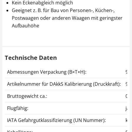
Kein Eckenabgleich möglich
Geeignet z. B. für Bau von Personen-, Küchen-,
Postwaagen oder anderen Waagen mit geringster
Aufbauhöhe
Technische Daten
Abmessungen Verpackung (B×T×H):
90
Artikelnummer für DAkkS Kalibrierung (Druckkraft):
96
Bruttogewicht ca.:
0,
Flugfähig:
ja
IATA Gefahrgutklassifizierung (UN Nummer):
ke