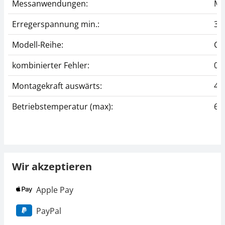
Messanwendungen:
Ma
Erregerspannung min.:
3 
Modell-Reihe:
CK
kombinierter Fehler:
0,
Montagekraft auswärts:
4x
Betriebstemperatur (max):
60
Wir akzeptieren
Apple Pay
PayPal