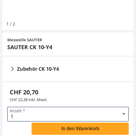
Hängewaagen
Organwaagen
Videomikroskope
Expertenanwendungen
Zucker
Newton-Gewichte
Schallpegelmessgerät
Sonstiges
1
/
2
Kranwaagen
Externe Beleuchtungseinheiten
Universelle Anwendungen
Farbmessung
Messzelle SAUTER
Tischwaagen
Mikroskopkameras
Zubehör
SAUTER CK 10-Y4
Zubehör
Zubehör CK 10-Y4
CHF 20,70
CHF 22,38 inkl. Mwst.
Anzahl:
Junctionbox SAUTER
Junctionbox SAUTER
CJ P2
CJ P4
In den Warenkorb