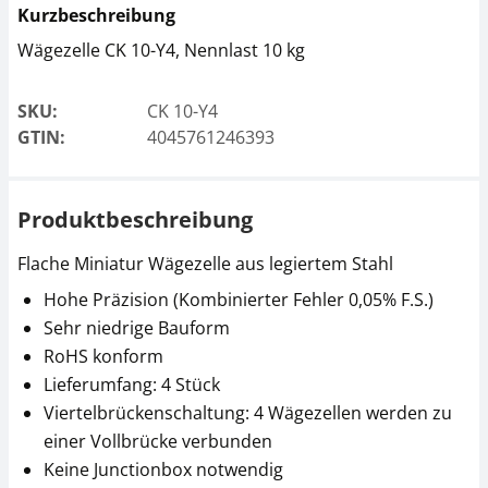
Kurzbeschreibung
Wägezelle CK 10-Y4, Nennlast 10 kg
Junctionbox SAUTER
SKU:
CK 10-Y4
CJ X468
GTIN:
4045761246393
CHF 117,00
CHF 126,48 inkl. Mwst.
Produktbeschreibung
Flache Miniatur Wägezelle aus legiertem Stahl
Hohe Präzision (Kombinierter Fehler 0,05% F.S.)
Sehr niedrige Bauform
RoHS konform
Lieferumfang: 4 Stück
Viertelbrückenschaltung: 4 Wägezellen werden zu
einer Vollbrücke verbunden
Keine Junctionbox notwendig