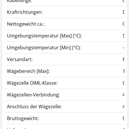
Kabellänge:
0,
Kraftrichtungen:
Dr
Nettogewicht ca.:
0,
Umgebungstemperatur [Max] (°C):
50
Umgebungstemperatur [Min] (°C):
-20
Versandart:
Pa
Wägebereich [Max]:
10
Wägezelle OIML-Klasse:
C1
Wägezellen-Verbindung:
4-L
Anschluss der Wägezelle:
4-L
Bruttogewicht:
0,