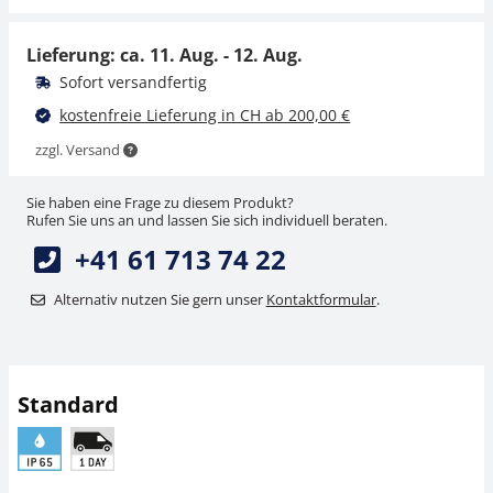
CHF 78,30
CHF 78,30
CHF 84,64 inkl. Mwst.
CHF 84,64 inkl. Mwst.
Lieferung: ca.
11. Aug. - 12. Aug.
Sofort versandfertig
kostenfreie Lieferung in CH ab 200,00 €
zzgl. Versand
Sie haben eine Frage zu diesem Produkt?
Rufen Sie uns an und lassen Sie sich individuell beraten.
+41 61 713 74 22
Junctionbox SAUTER
Junctionbox SAUTER
CJ P4PG
CJ X467
Alternativ nutzen Sie gern unser
Kontaktformular
.
CHF 88,20
CHF 198,00
CHF 95,34 inkl. Mwst.
CHF 214,04 inkl. Mwst.
Standard