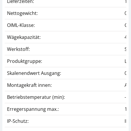
Lieferzeiten:
1 
Nettogewicht:
0,
OIML-Klasse:
C1
Wägekapazität:
40
Werkstoff:
Sta
Produktgruppe:
La
Skalenendwert Ausgang:
0,
Montagekraft innen:
Au
Betriebstemperatur (min):
-10
Erregerspannung max.:
10
IP-Schutz:
IP