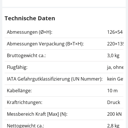
Technische Daten
Abmessungen (Ø×H):
126×54 
Abmessungen Verpackung (B×T×H):
220×135
Bruttogewicht ca.:
3,0 kg
Flugfähig:
ja, ohne
IATA Gefahrgutklassifizierung (UN Nummer):
kein Gefa
Kabellänge:
10 m
Kraftrichtungen:
Druck
Messbereich Kraft [Max] (N):
200 kN
Nettogewicht ca.:
2,8 kg