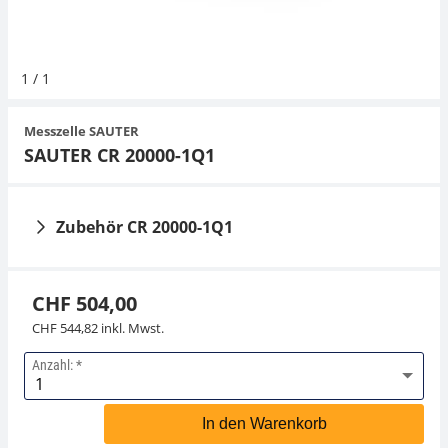
Hängewaagen
Organwaagen
Videomikroskope
Expertenanwendungen
Zucker
Newton-Gewichte
Schallpegelmessgerät
Sonstiges
1
/
1
Kranwaagen
Externe Beleuchtungseinheiten
Universelle Anwendungen
Farbmessung
Messzelle SAUTER
Tischwaagen
Mikroskopkameras
Zubehör
SAUTER CR 20000-1Q1
Zubehör
Zubehör CR 20000-1Q1
CHF 504,00
CHF 544,82 inkl. Mwst.
Anzahl:
Lastecke mit
Lastecke SAUTER CE
Abhebesicherung,
RQ42902
In den Warenkorb
verzinkter Stahl, nur