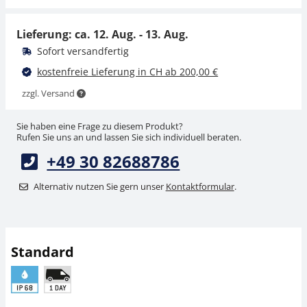
passend für Modelle
CHF 729,00
mit Nennlast >= 20000
kg
CHF 788,05 inkl. Mwst.
Lieferung: ca.
12. Aug. - 13. Aug.
CHF 377,56
Sofort versandfertig
CHF 408,14 inkl. Mwst.
kostenfreie Lieferung in CH ab 200,00 €
zzgl. Versand
Sie haben eine Frage zu diesem Produkt?
Rufen Sie uns an und lassen Sie sich individuell beraten.
+49 30 82688786
Alternativ nutzen Sie gern unser
Kontaktformular
.
Standard