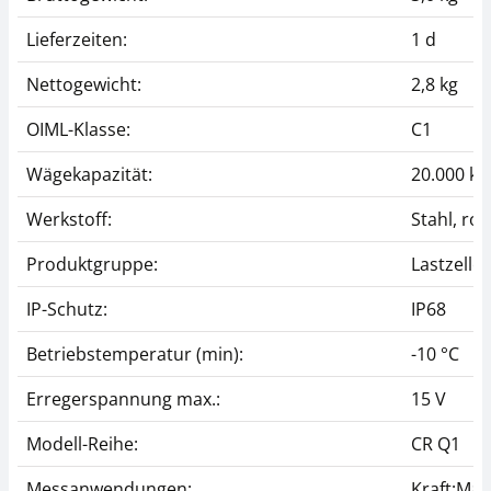
Lieferzeiten:
1 d
Nettogewicht:
2,8 kg
OIML-Klasse:
C1
Wägekapazität:
20.000 kg
Werkstoff:
Stahl, ros
Produktgruppe:
Lastzelle
IP-Schutz:
IP68
Betriebstemperatur (min):
-10 °C
Erregerspannung max.:
15 V
Modell-Reihe:
CR Q1
Messanwendungen:
Kraft;Mas