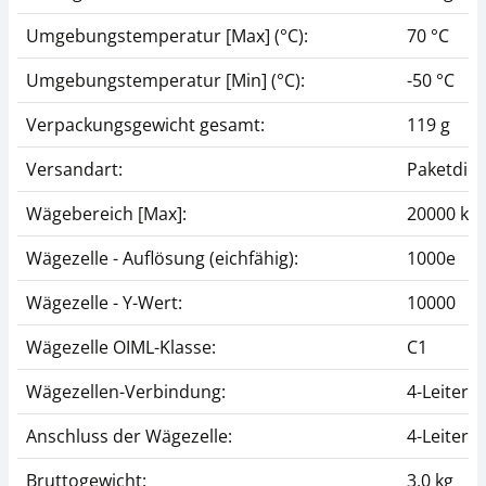
Umgebungstemperatur [Max] (°C):
70 °C
Umgebungstemperatur [Min] (°C):
-50 °C
Verpackungsgewicht gesamt:
119 g
Versandart:
Paketdien
Wägebereich [Max]:
20000 kg
Wägezelle - Auflösung (eichfähig):
1000e
Wägezelle - Y-Wert:
10000
Wägezelle OIML-Klasse:
C1
Wägezellen-Verbindung:
4-Leiter
Anschluss der Wägezelle:
4-Leiter
Bruttogewicht:
3,0 kg