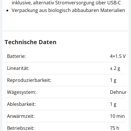
inklusive, alternativ Stromversorgung über USB-C
Verpackung aus biologisch abbaubaren Materialien
Technische Daten
Batterie:
4×1.5 V A
Linearität:
± 2 g
Reproduzierbarkeit:
1 g
Wägesystem:
Dehnungs
Ablesbarkeit:
1 g
Anwärmzeit:
10 min
Betriebszeit:
75 h