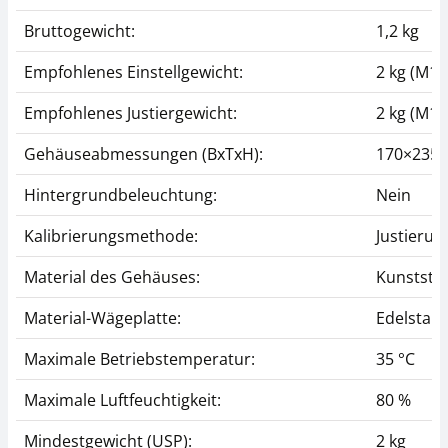
Bruttogewicht:
1,2 kg
Empfohlenes Einstellgewicht:
2 kg (M1)
Empfohlenes Justiergewicht:
2 kg (M1)
Gehäuseabmessungen (BxTxH):
170×235
Hintergrundbeleuchtung:
Nein
Kalibrierungsmethode:
Justierun
Material des Gehäuses:
Kunststof
Material-Wägeplatte:
Edelstahl
Maximale Betriebstemperatur:
35 °C
Maximale Luftfeuchtigkeit:
80 %
Mindestgewicht (USP):
2 kg