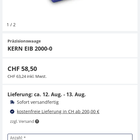
Hängewaagen
Organwaagen
Zug- und Druck-Kraftmesszellen
Videomikroskope
Expertenanwendungen
Zucker
Newton-Gewichte
Schallpegelmessgerät
Sonstiges
1
/
2
Kranwaagen
Zugvorrichtungen
Externe Beleuchtungseinheiten
Universelle Anwendungen
Farbmessung
Präzisionswaage
Tischwaagen
Mikroskopkameras
Zubehör
KERN EIB 2000-0
Zubehör
CHF 58,50
CHF 63,24 inkl. Mwst.
Lieferung: ca.
12. Aug. - 13. Aug.
Sofort versandfertig
kostenfreie Lieferung in CH ab 200,00 €
zzgl. Versand
Anzahl: