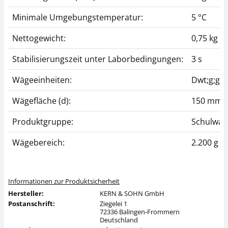
Minimale Umgebungstemperatur:
5 °C
Nettogewicht:
0,75 kg
Stabilisierungszeit unter Laborbedingungen:
3 s
Wägeeinheiten:
Dwt;g;gn;
Wägefläche (d):
150 mm
Produktgruppe:
Schulwaa
Wägebereich:
2.200 g
Informationen zur Produktsicherheit
Hersteller:
KERN & SOHN GmbH
Postanschrift:
Ziegelei 1
72336 Balingen-Frommern
Deutschland