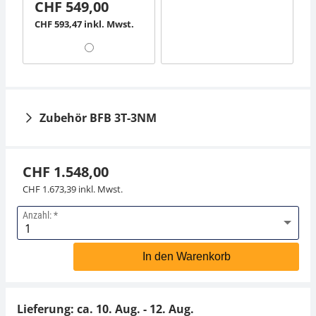
CHF 549,00
CHF 593,47 inkl. Mwst.
Zubehör BFB 3T-3NM
CHF 1.548,00
CHF 1.673,39 inkl. Mwst.
Anzahl:
Grubenrahmen KERN
Netzteil KERN PFB-
BFS-A04N
A03
In den Warenkorb
CHF 405,00
CHF 38,70
CHF 437,81 inkl. Mwst.
CHF 41,83 inkl. Mwst.
Lieferung: ca.
10. Aug. - 12. Aug.