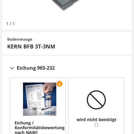
Organwaagen
Zug- und Druck-Kraftmesszellen
Videomikroskope
Expertenanwendungen
Zucker
Newton-Gewichte
Schallpegelmessgerät
Sonstiges
1
/
1
Zugvorrichtungen
Externe Beleuchtungseinheiten
Universelle Anwendungen
Farbmessung
Bodenwaage
Mikroskopkameras
Zubehör
KERN BFB 3T-3NM
Zubehör
Eichung 965-232
wird nicht benötigt
Eichung /
Konformitätsbewertung
nach NAWI