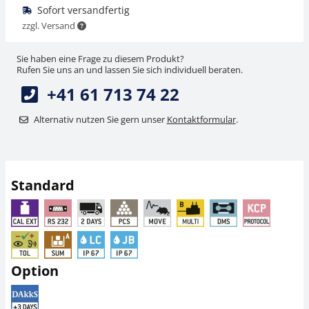
Sofort versandfertig
zzgl. Versand
Sie haben eine Frage zu diesem Produkt?
Rufen Sie uns an und lassen Sie sich individuell beraten.
+41 61 713 74 22
Alternativ nutzen Sie gern unser
Kontaktformular
.
Netzteil KERN YKA-11
ESD-Erdungsset YGR-
01
CHF 49,50
CHF 54,00
CHF 53,51 inkl. Mwst.
Standard
CHF 58,37 inkl. Mwst.
Option