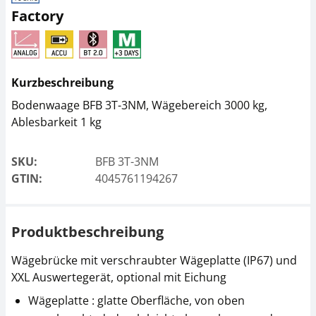
Factory
Arbeitsschutzhaube
Netzteil KERN PFB-
KERN KFB-A02
A02
CHF 31,50
CHF 34,20
CHF 34,05 inkl. Mwst.
CHF 36,97 inkl. Mwst.
Kurzbeschreibung
Bodenwaage BFB 3T-3NM, Wägebereich 3000 kg,
Ablesbarkeit 1 kg
SKU:
BFB 3T-3NM
GTIN:
4045761194267
Stativ KERN YKP-02
Arbeitsschutzhaube
Produktbeschreibung
KERN KFB-A02S05
CHF 198,00
Wägebrücke mit verschraubter Wägeplatte (IP67) und
CHF 49,50
CHF 214,04 inkl. Mwst.
XXL Auswertegerät, optional mit Eichung
CHF 53,51 inkl. Mwst.
Wägeplatte : glatte Oberfläche, von oben