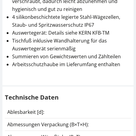
verschraubt, dadurch leicht abzunehmen und
hygienisch und gut zu reinigen
4 silikonbeschichtete legierte Stahl-Wägezellen,
Staub- und Spritzwasserschutz IP67
Auswertegerät: Details siehe KERN KFB-TM
Tischfuß inklusive Wandhalterung für das
Akkubetrieb intern
Rampe KERN BFS-
Auswertegerät serienmäßig
KERN KFB-A01
A02N
Summieren von Gewichtswerten und Zählteilen
Arbeitsschutzhaube im Lieferumfang enthalten
CHF 36,00
CHF 432,00
CHF 38,92 inkl. Mwst.
CHF 466,99 inkl. Mwst.
Technische Daten
Ablesbarkeit [d]:
Abmessungen Verpackung (B×T×H):
Thermodrucker KERN
Datenschnittstelle