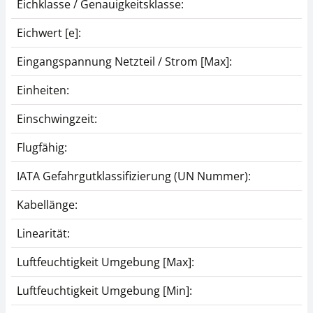
Eichklasse / Genauigkeitsklasse:
Eichwert [e]:
Eingangspannung Netzteil / Strom [Max]:
Einheiten:
Fußplatten-Paar KERN
Stativ KERN BFS-A07
BFS-A06N
CHF 153,00
Einschwingzeit:
CHF 72,00
CHF 165,39 inkl. Mwst.
Flugfähig:
CHF 77,83 inkl. Mwst.
IATA Gefahrgutklassifizierung (UN Nummer):
Kabellänge:
Linearität:
Luftfeuchtigkeit Umgebung [Max]:
Luftfeuchtigkeit Umgebung [Min]:
Kabel KERN BFB-A03
Netzteil KERN PFB-
A04