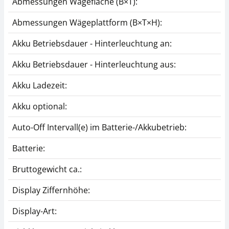
Abmessungen Wägefläche (B×T):
YKC-01
KERN CFS-A04
Abmessungen Wägeplattform (B×T×H):
CHF 279,00
CHF 34,20
CHF 301,60 inkl. Mwst.
CHF 36,97 inkl. Mwst.
Akku Betriebsdauer - Hinterleuchtung an:
Akku Betriebsdauer - Hinterleuchtung aus:
Akku Ladezeit:
Akku optional:
Auto-Off Intervall(e) im Batterie-/Akkubetrieb:
Batterie:
Signallampe KERN
Schnittstellenkabel
CFS-A03
CFS-A01
Bruttogewicht ca.:
CHF 279,00
CHF 45,00
Display Ziffernhöhe:
CHF 301,60 inkl. Mwst.
CHF 48,64 inkl. Mwst.
Display-Art: