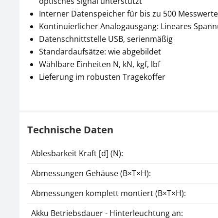
optisches Signal unterstützt
Interner Datenspeicher für bis zu 500 Messwerte
Kontinuierlicher Analogausgang: Lineares Spannun
Datenschnittstelle USB, serienmäßig
Standardaufsätze: wie abgebildet
Wählbare Einheiten N, kN, kgf, lbf
Lieferung im robusten Tragekoffer
Technische Daten
Ablesbarkeit Kraft [d] (N):
Abmessungen Gehäuse (B×T×H):
Abmessungen komplett montiert (B×T×H):
Akku Betriebsdauer - Hinterleuchtung an: