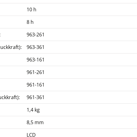
10 h
8 h
:
963-261
uckkraft):
963-361
963-161
Klemme SAUTER AC
12
961-261
CHF 85,50
961-161
CHF 92,43 inkl. Mwst.
ckkraft):
961-361
1,4 kg
8,5 mm
LCD