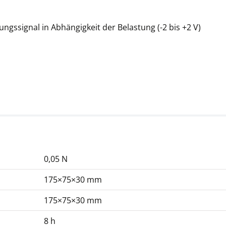
Standard
Kleinklammer-Aufsatz
gssignal in Abhängigkeit der Belastung (-2 bis +2 V)
SAUTER AC 22
CHF 124,20
CHF 134,26 inkl. Mwst.
0,05 N
Schraubspannklemme
175×75×30 mm
SAUTER AC 01
CHF 124,20
175×75×30 mm
CHF 134,26 inkl. Mwst.
8 h