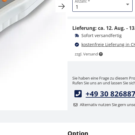
Anzahl:
Schraubspannklemme
SAUTER AE 500
Lieferung: ca.
12. Aug. - 13
CHF 175,50
Sofort versandfertig
CHF 189,72 inkl. Mwst.
kostenfreie Lieferung in C
zzgl. Versand
Sie haben eine Frage zu diesem Pr
Rufen Sie uns an und lassen Sie sich
+49 30 82688
Klemme SAUTER AC
Alternativ nutzen Sie gern uns
12R
CHF 45,00
CHF 48,64 inkl. Mwst.
Option