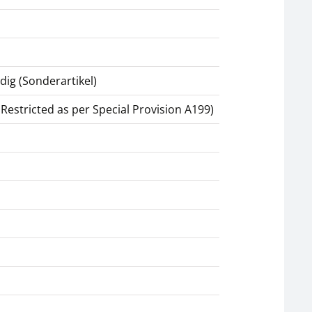
Standardaufsätze
Hülse SAUTER AFM 07
SAUTER AC 43
CHF 16,20
CHF 54,90
dig (Sonderartikel)
CHF 17,51 inkl. Mwst.
CHF 59,35 inkl. Mwst.
estricted as per Special Provision A199)