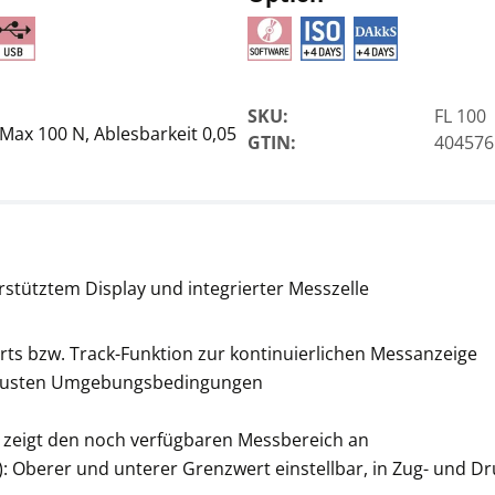
SKU:
FL 100
 Max 100 N, Ablesbarkeit 0,05
GTIN:
404576
Standard
Kleinklammer-Aufsatz
SAUTER AC 22R
CHF 71,10
erstütztem Display und integrierter Messzelle
CHF 76,86 inkl. Mwst.
rts bzw. Track-Funktion zur kontinuierlichen Messanzeige
obusten Umgebungsbedingungen
 zeigt den noch verfügbaren Messbereich an
: Oberer und unterer Grenzwert einstellbar, in Zug- und D