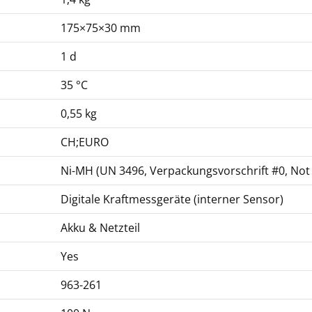
175×75×30 mm
1 d
35 °C
0,55 kg
CH;EURO
Ni-MH (UN 3496, Verpackungsvorschrift #0, Not R
Digitale Kraftmessgeräte (interner Sensor)
Akku & Netzteil
Yes
963-261