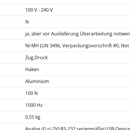
100 V - 240 V
Schnittstellenkabel
N
FL-A04
CHF 53,10
ja, aber vor Auslieferung Überarbeitung notwen
CHF 57,40 inkl. Mwst.
Ni-MH (UN 3496, Verpackungsvorschrift #0, Not R
Zug,Druck
Haken
Aluminium
100 N
1000 Hz
0,55 kg
Analog (0 +/-2V);RS-232 serienmäßig;USB-Device