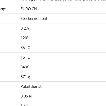
ang:
EURO,CH
Steckernetzteil
0,2%
120%
35 °C
15 °C
3496
871 g
Paketdienst
0,05 N
1,4 kg