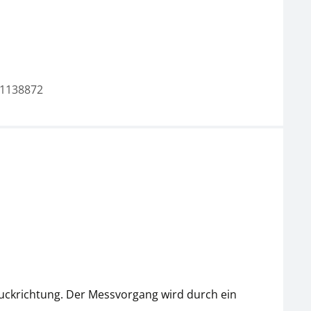
1138872
Klemme SAUTER AE
Kabelabzugsklemme
04
SAUTER AE 06
CHF 220,50
CHF 220,50
CHF 238,36 inkl. Mwst.
CHF 238,36 inkl. Mwst.
ruckrichtung. Der Messvorgang wird durch ein