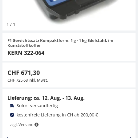
Hängewaagen
Organwaagen
Waagen inkl. Software
Zug- und Druck-Kraftmesszellen
Videomikroskope
Expertenanwendungen
Zucker
Newton-Gewichte
Schallpegelmessgerät
Sonstiges
1
/
1
Kranwaagen
Zubehör
Zugvorrichtungen
Externe Beleuchtungseinheiten
Universelle Anwendungen
Farbmessung
F1 Gewichtssatz Kompaktform, 1 g - 1 kg Edelstahl, im
Tischwaagen
Mikroskopkameras
Zubehör
Kunststoffkoffer
KERN 322-064
Zubehör
CHF 671,30
CHF 725,68 inkl. Mwst.
Lieferung: ca.
12. Aug. - 13. Aug.
Sofort versandfertig
kostenfreie Lieferung in CH ab 200,00 €
zzgl. Versand